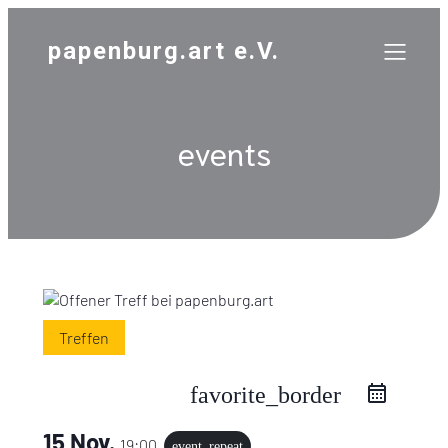
papenburg.art e.V.
events
Treffen
favorite_border
15 Nov.
19:00
event_repeat