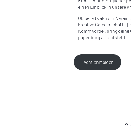
Künstler und Mitglieder p
einen Einblick in unsere kr
Ob bereits aktiv im Verein
kreative Gemeinschaft – j
Komm vorbei, bring deine
papenburg.art entsteht.
Event anmelden
© 2