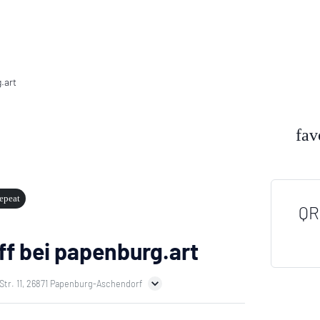
fav
epeat
QR
ff bei papenburg.art
Str. 11, 26871 Papenburg-Aschendorf