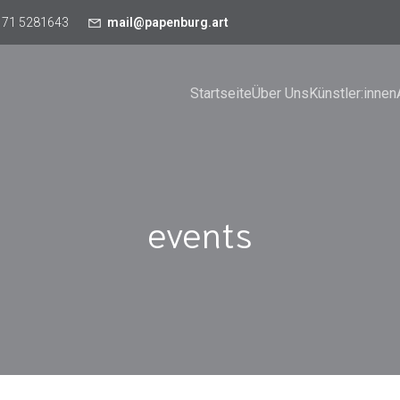
171 5281643
mail@papenburg.art
Startseite
Über Uns
Künstler:innen
events