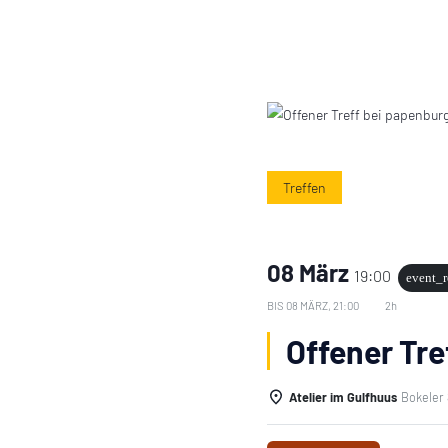
Treffen
08 März
19:00
event_r
BIS
08 MÄRZ, 21:00
2h
Offener Tre
Atelier im Gulfhuus
Bokeler 