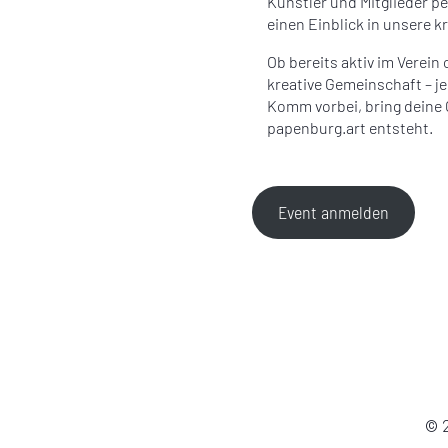
Künstler und Mitglieder p
einen Einblick in unsere kr
Ob bereits aktiv im Verein
kreative Gemeinschaft – j
Komm vorbei, bring deine
papenburg.art entsteht.
Event anmelden
© 2