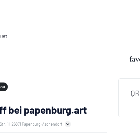
fav
eat
QR
ff bei papenburg.art
Str. 11, 26871 Papenburg-Aschendorf