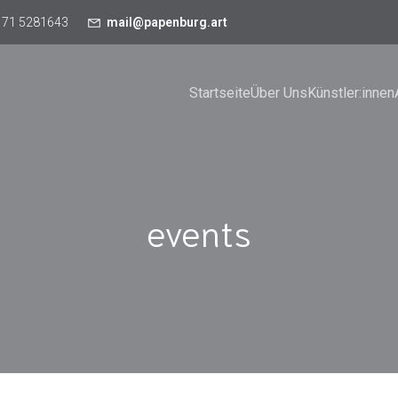
171 5281643
mail@papenburg.art
Startseite
Über Uns
Künstler:innen
events