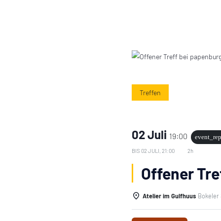
Treffen
02 Juli
19:00
event_rep
BIS
02 JULI, 21:00
2h
Offener Tre
Atelier im Gulfhuus
Bokeler 