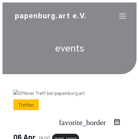
papenburg.art e.V.
events
Treffen
favorite_border
06 Apr.
19:00
event_repeat