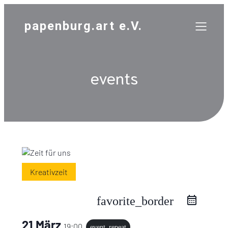
papenburg.art e.V.
events
Kreativzeit
favorite_border
21 März
19:00
event_repeat