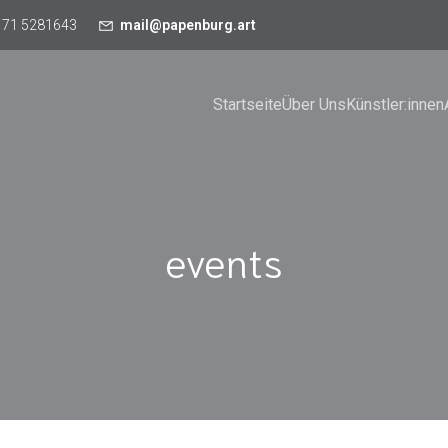
171 5281643
mail@papenburg.art
Startseite
Über Uns
Künstler:innen
events