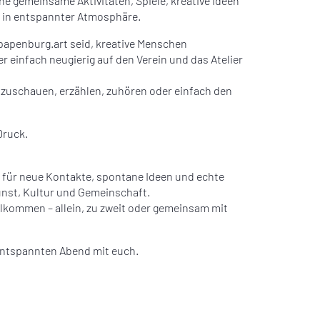
ne gemeinsame Aktivitäten, Spiele, kreative Ideen
n in entspannter Atmosphäre.
i papenburg.art seid, kreative Menschen
 einfach neugierig auf den Verein und das Atelier
zuschauen, erzählen, zuhören oder einfach den
Druck.
 für neue Kontakte, spontane Ideen und echte
st, Kultur und Gemeinschaft.
illkommen – allein, zu zweit oder gemeinsam mit
entspannten Abend mit euch.