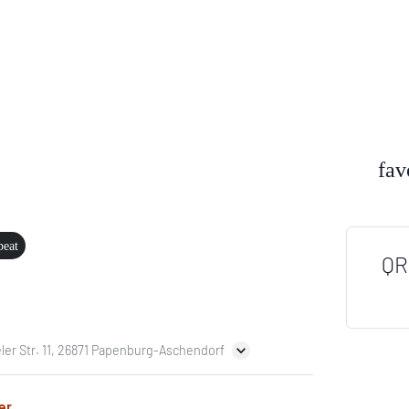
fav
peat
QR
ler Str. 11, 26871 Papenburg-Aschendorf
er