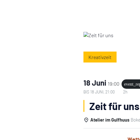
Kreativzeit
18 Juni
19:00
event_re
BIS
18 JUNI, 21:00
2h
Zeit für uns
Atelier im Gulfhuus
Boke
Einzelheiten
Wett