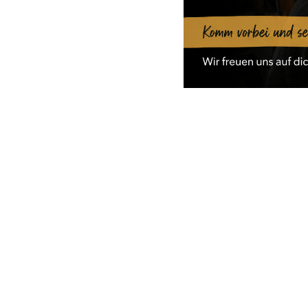
Kreativzeit
05 Okt.
19:00
event_re
BIS
05 OKT., 21:00
2h
Zeit für uns