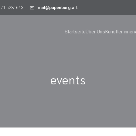
171 5281643
mail@papenburg.art
Startseite
Über Uns
Künstler:innen
events