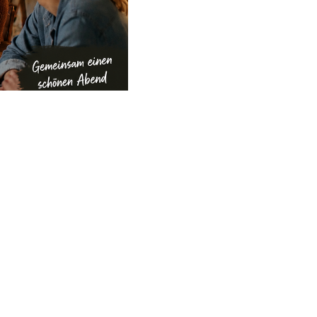
orite_border
-Code scannen