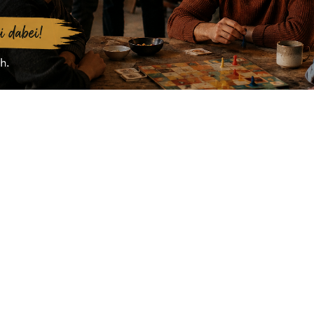
fav
peat
QR