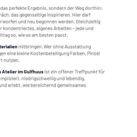
t das perfekte Ergebnis, sondern der Weg dorthin:
äch, das gegenseitige Inspirieren. Hier darf
verworfen und neu begonnen werden. Gleichzeitig
r konzentriertes, eigenes Arbeiten – jede und
ttag so, wie es am besten passt.
erialien
mitbringen. Wer ohne Ausstattung
n eine kleine Kostenbeteiligung Farben, Pinsel
t nutzen.
Atelier im Gulfhuus
ist ein offener Treffpunkt für
pliziert, niedrigschwellig und lebendig.
und erlebt, wie bereichernd gemeinsames