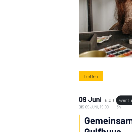
Treffen
09 Juni
16:00
event_
BIS
09 JUNI, 19:00
3h
Gemeinsam 
Gulfhuus