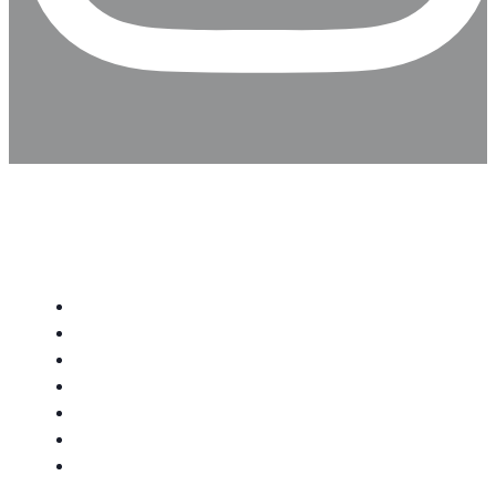
papenburg.art e.V.
Startseite
Über Uns
Künstler:innen
Ausstellungen
Veranstaltungen
News-Ticker
Events