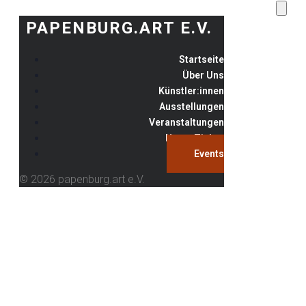
PAPENBURG.ART E.V.
Startseite
Über Uns
Künstler:innen
Ausstellungen
Veranstaltungen
News-Ticker
Events
© 2026 papenburg.art e.V.