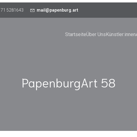
171 5281643
mail@papenburg.art
Startseite
Über Uns
Künstler:innen
PapenburgArt 58