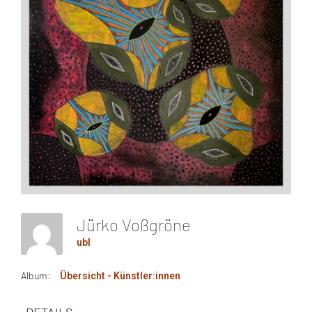
Jürko Voßgröne
ubl
Album:
Übersicht - Künstler:innen