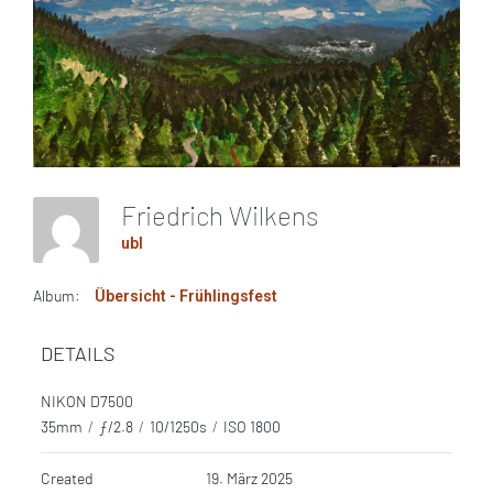
Friedrich Wilkens
ubl
Album:
Übersicht - Frühlingsfest
DETAILS
NIKON D7500
35mm
/
ƒ/2.8
/
10/1250s
/
ISO 1800
Created
19. März 2025