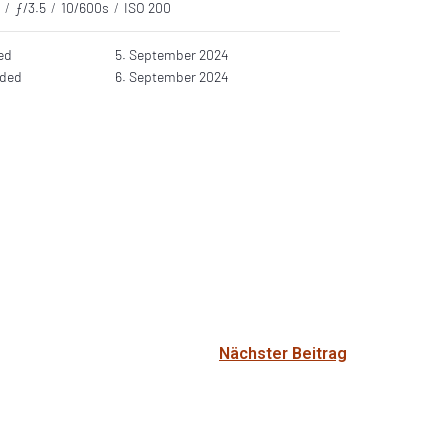
m
/
ƒ/3.5
/
10/600s
/
ISO 200
ed
5. September 2024
aded
6. September 2024
Nächster Beitrag