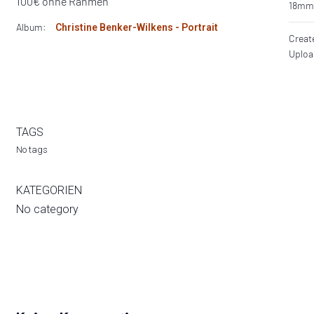
100€ ohne Rahmen
18m
Album:
Christine Benker-Wilkens - Portrait
Creat
Uplo
TAGS
No tags
KATEGORIEN
No category