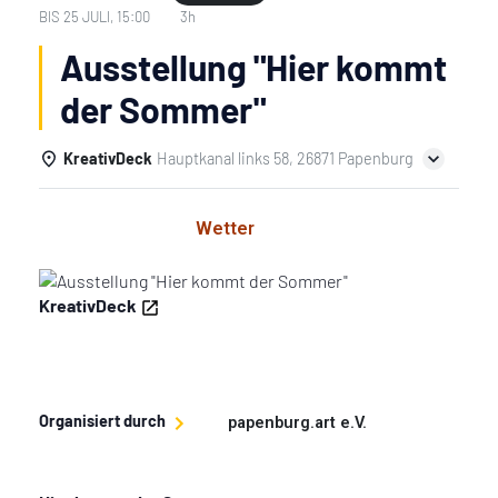
BIS
25 JULI, 15:00
3h
Ausstellung "Hier kommt
der Sommer"
KreativDeck
Hauptkanal links 58, 26871 Papenburg
Einzelheiten
Wetter
KreativDeck
Organisiert durch
papenburg.art e.V.