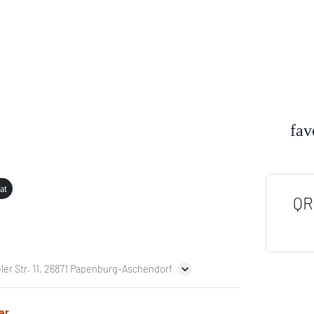
fav
at
QR
ler Str. 11, 26871 Papenburg-Aschendorf
er