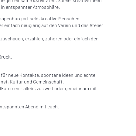
ne gemeinsame Aktivitäten, Spiele, kreative Ideen
n in entspannter Atmosphäre.
i papenburg.art seid, kreative Menschen
 einfach neugierig auf den Verein und das Atelier
zuschauen, erzählen, zuhören oder einfach den
Druck.
 für neue Kontakte, spontane Ideen und echte
st, Kultur und Gemeinschaft.
illkommen – allein, zu zweit oder gemeinsam mit
entspannten Abend mit euch.