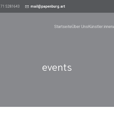
171 5281643
mail@papenburg.art
Startseite
Über Uns
Künstler:innen
events