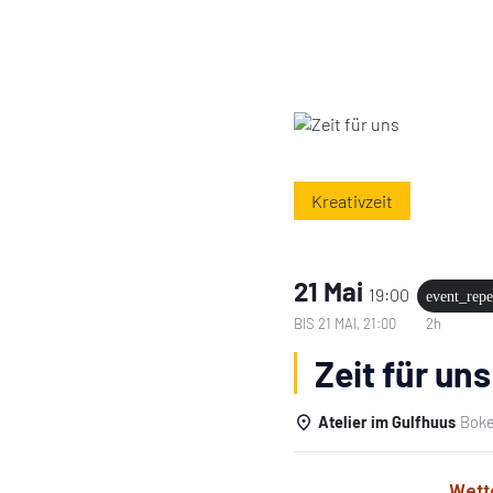
Kreativzeit
21 Mai
19:00
event_repe
BIS
21 MAI, 21:00
2h
Zeit für uns
Atelier im Gulfhuus
Boke
Einzelheiten
Wett