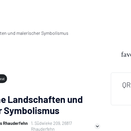
fav
eat
QR
e Landschaften und
r Symbolismus
is Rhauderfehn
1. Südwieke 209, 26817
Rhauderfehn