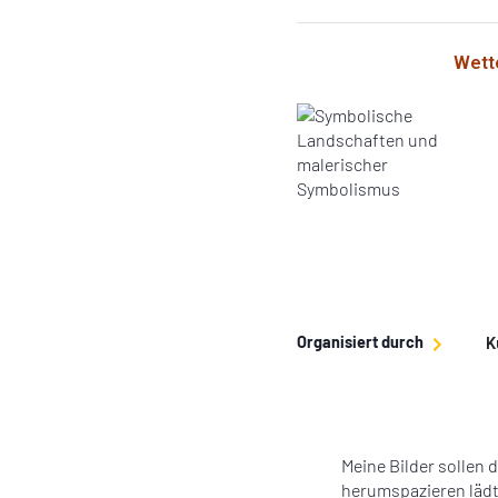
Einzelheiten
Wett
Organisiert durch
K
M
eine Bilder sollen 
herumspazieren lädt