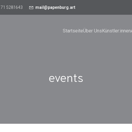
171 5281643
mail@papenburg.art
Startseite
Über Uns
Künstler:innen
events