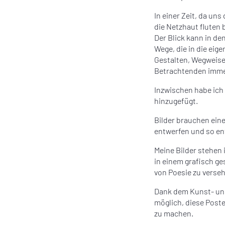
In einer Zeit, da uns
die Netzhaut fluten 
Der Blick kann in d
Wege, die in die ei
Gestalten, Wegweise
Betrachtenden imm
I
nzwischen habe ich 
hinzugefügt.
Bilder brauchen ein
entwerfen und so en
Meine Bilder stehen
in einem grafisch g
von Poesie zu verse
Dank dem Kunst- und
möglich, diese Poste
zu machen.