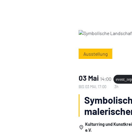
Ausstellung
03 Mai
14:00
event_rep
BIS
03 MAI, 17:00
3h
Symbolisch
malerische
Kulturring und Kunstkre
e.V.