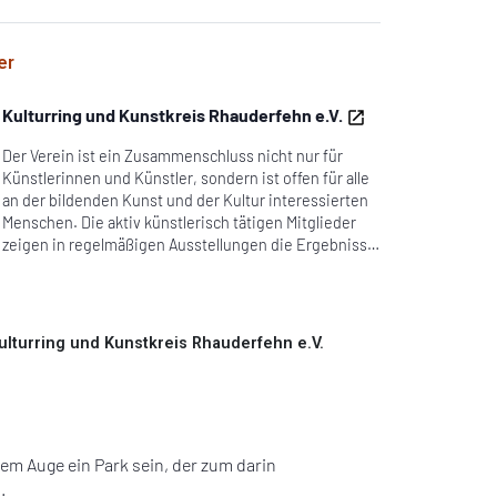
er
Kulturring und Kunstkreis Rhauderfehn e.V.
Der Verein ist ein Zusammenschluss nicht nur für
Künstlerinnen und Künstler, sondern ist offen für alle
an der bildenden Kunst und der Kultur interessierten
Menschen. Die aktiv künstlerisch tätigen Mitglieder
zeigen in regelmäßigen Ausstellungen die Ergebnisse
ihrer kreativen Arbeit. Der andere Teil begleitet und
unterstützt wohlwollend das Schaffen der
Künstlerinnen und Künstler und setzt sich engagiert
mit bildender Kunst auseinander.
ulturring und Kunstkreis Rhauderfehn e.V.
dem Auge ein Park sein, der zum darin
.