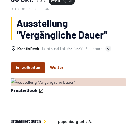
event_repeat
BIS
08 OKT., 18:00
3h
Ausstellung
"Vergängliche Dauer"
KreativDeck
Hauptkanal links 58, 26871 Papenburg
Einzelheiten
Wetter
KreativDeck
Organisiert durch
papenburg.art e.V.