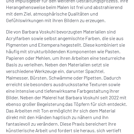
und Impulsgeber für den weiteren Gestaltungsprozess. Ihre
Herangehensweise beim Malen ist frei und abstrahierend
mit dem Ziel, atmosphärische Qualitäten und
Gefühlswirkungen mit ihren Bildern zu erzeugen.
Die von Barbara Voskuhl bevorzugten Materialien sind
Acrylfarben sowie selbst angemischte Farben, die sie aus
Pigmenten und Eitempera hegestellt. Diese kombiniert sie
häufig mit strukturbildenden Komponenten wie Pasten,
Papieren oder Mehlen, um ihren Arbeiten eine texturreiche
Basis zu verleihen. Neben den Materialien setzt sie
verschiedene Werkzeuge ein, darunter Spachtel,
Malmesser, Bürsten, Schwämme oder Pipetten. Dadurch
erreicht sie besonders ausdrucksstarke Texturen sowie
eine intensive und tiefenwirksame Farbgestaltung ihrer
Bilder. Neben der Malerei hat Barbara Voskuhl seit 2022 mit
ebenso großer Begeisterung das Töpfern für sich entdeckt.
Das Arbeiten mit Ton ermöglicht ihr sich dem Material
direkt mit den Händen haptisch zu nähern und ihn
fantasievoll zu verändern. Diese Praxis bereichert ihre
künstlerische Arbeit und fordert sie heraus, sich vertieft